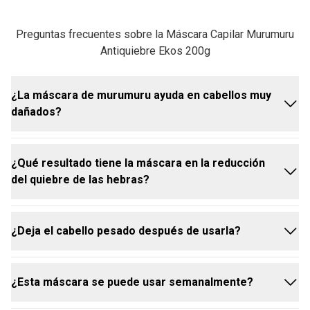
Preguntas frecuentes sobre la Máscara Capilar Murumuru
Antiquiebre Ekos 200g
¿La máscara de murumuru ayuda en cabellos muy
dañados?
¿Qué resultado tiene la máscara en la reducción
Sí, fue desarrollada para tratar diferentes tipos de
del quiebre de las hebras?
daños: químicos, térmicos y climáticos, como los
causados por la contaminación y el viento. Con la
potencia anti-daños del murumuru, es una elección
¿Deja el cabello pesado después de usarla?
ideal incluso para los casos de deterioro capilar
Los resultados son significativos: la fórmula
más intenso.
promueve hasta 10 veces más resistencia en la
fibra capilar y reduce las puntas abiertas hasta 3
¿Esta máscara se puede usar semanalmente?
veces, ambos beneficios comprobados en pruebas.
No. A pesar de ser un tratamiento intensivo, el
Estas ventajas actúan en conjunto para minimizar el
resultado son hebras nutridas, sueltas, ligeras y con