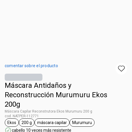
comentar sobre el producto
Máscara Antidaños y
Reconstrucción Murumuru Ekos
200g
Máscara Capilar Reconstrutora Ekos Murumuru 200 g
cod. NATPER-112771
Ekos
200 g
máscara capilar
Murumuru
etiqueta Ekos
etiqueta 200 g
etiqueta máscara capilar
etiqueta Murumuru
cabello 10 veces más resistente