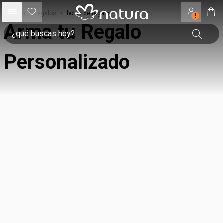
inicio
•
regalos
•
bolsa de regalo
!
Arma tu Regalo
Personalizado