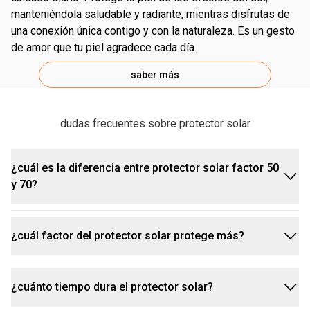
manteniéndola saludable y radiante, mientras disfrutas de
una conexión única contigo y con la naturaleza. Es un gesto
de amor que tu piel agradece cada día.
saber más
dudas frecuentes sobre protector solar
¿cuál es la diferencia entre protector solar factor 50
y 70?
¿cuál factor del protector solar protege más?
el factor de protección solar, o FPS, indica cuánto
la piel queda protegida de los rayos UVB. el
protector solar 50 fps bloquea cerca del 98% de
¿cuánto tiempo dura el protector solar?
el factor de protección solar indica el nivel de
esos rayos, mientras que el FPS 70 bloquea