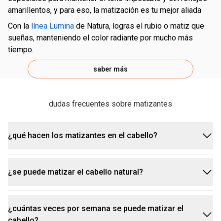
amarillentos, y para eso, la matización es tu mejor aliada
con la
línea Lumina
de Natura, logras el rubio o matiz que
sueñas, manteniendo el color radiante por mucho más
tiempo.
saber más
dudas frecuentes sobre matizantes
¿qué hacen los matizantes en el cabello?
¿se puede matizar el cabello natural?
la matización neutraliza los tonos amarillentos o
anaranjados indeseados que pueden surgir con el
tiempo, devolviendo el brillo y la luminosidad en el
¿cuántas veces por semana se puede matizar el
sí, quien tiene cabello rubio natural, gris o castaño
cabello
cabello?