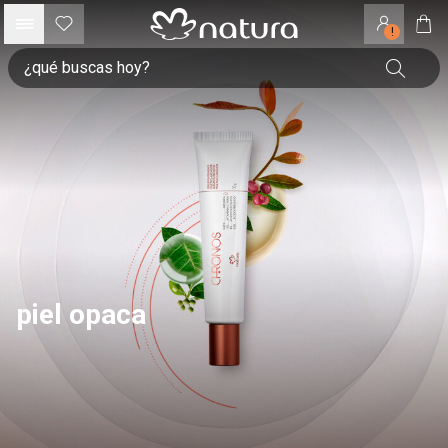
!
piel opaca