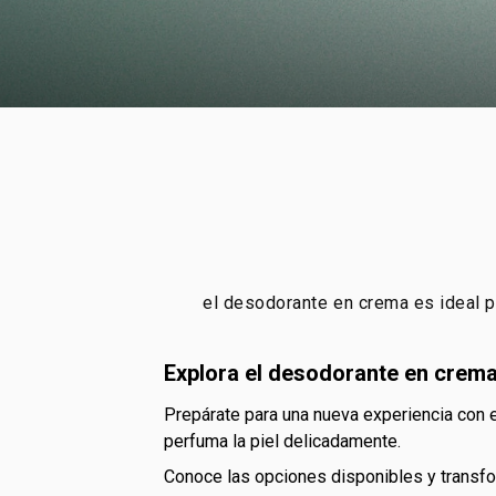
el desodorante en crema es ideal p
explora el desodorante en crem
prepárate para una nueva experiencia con el desodorante en crema Natura. más que una protección contra los olores de la transpiración, nutre, calma y
perfuma la piel delicadamente.
conoce las opciones disponibles y transfor