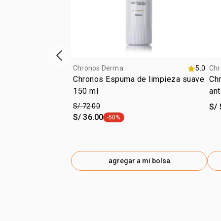
vitrina de productos anterior
Chronos Derma
5.0
Chr
Chronos Espuma de limpieza suave
Chr
150 ml
S/ 72.00
S/ 
S/ 36.00
-50%
etiqueta -50%
agregar a mi bolsa