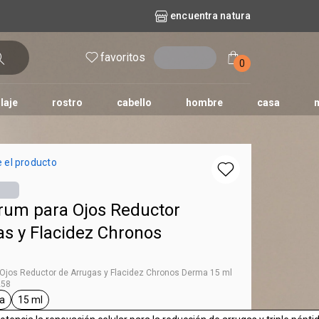
encuentra natura
favoritos
entrar
0
laje
rostro
cabello
hombre
casa
l
aguas
repuestos
nature
erva doce
faces
horus
natura solar
 el producto
o
te
rum para Ojos Reductor
as y Flacidez Chronos
Ojos Reductor de Arrugas y Flacidez Chronos Derma 15 ml
258
a
15 ml
ta Chronos Derma
etiqueta 15 ml