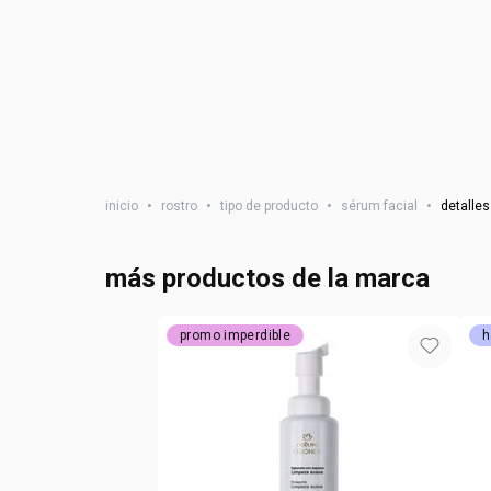
inicio
•
rostro
•
tipo de producto
•
sérum facial
•
detalles
más productos de la marca
promo imperdible
h