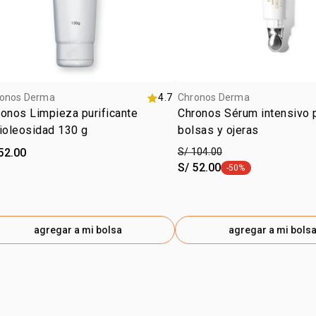
textur
TEREBINTHI
CITRATE, X
tipo de
IONONE, MA
zona d
DIAMINOBU
TRIPEPTIDE
AMINOBUTY
onos Derma
4.7
Chronos Derma
TRIFLUOROA
onos Limpieza purificante
Chronos Sérum intensivo 
CONOBEA SC
antioleosidad 130 g
bolsas y ojeras
52.00
S/ 104.00
NSOC:
NSOC
S/ 52.00
-50%
etiqueta -50%
agregar a mi bolsa
agregar a mi bols