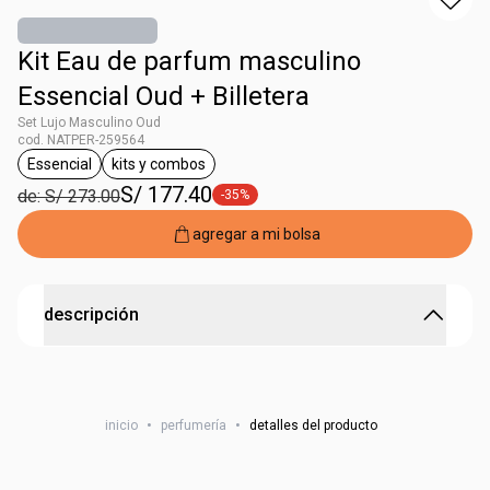
Kit Eau de parfum masculino
Essencial Oud + Billetera
Set Lujo Masculino Oud
cod. NATPER-259564
Essencial
kits y combos
etiqueta Essencial
etiqueta kits y combos
S/ 177.40
de: S/ 273.00
-35%
etiqueta -35%
agregar a mi bolsa
descripción
Este set incluye:
1 Essencial oud eau de parfum masculino 100 m
inicio
•
perfumería
•
detalles del producto
1 Billetera Natura
NSOC47451-20PE