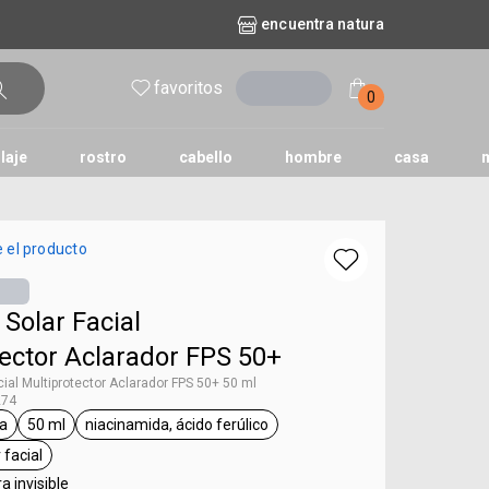
encuentra natura
favoritos
entrar
0
laje
rostro
cabello
hombre
casa
l
aguas
repuestos
nature
erva doce
faces
horus
natura solar
 el producto
o
te
 Solar Facial
ector Aclarador FPS 50+
cial Multiprotector Aclarador FPS 50+ 50 ml
274
a
50 ml
niacinamida, ácido ferúlico
ta Chronos Derma
etiqueta 50 ml
etiqueta niacinamida, ácido ferúlico
 facial
ueta protector solar facial
a invisible