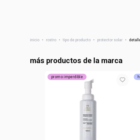
inicio
•
rostro
•
tipo de producto
•
protector solar
•
detall
más productos de la marca
promo imperdible
h