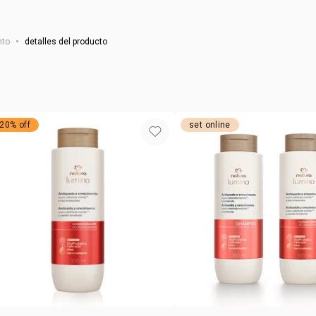
daños leves
*beneficios
NSOC:
NSOC74125
nto
•
detalles del producto
20% off
set online