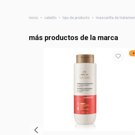
inicio
•
cabello
•
tipo de producto
•
mascarilla de tratamie
más productos de la marca
+
vitrina de productos anterior