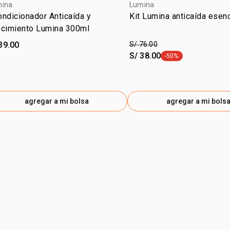
mina
Lumina
ndicionador Anticaída y
Kit Lumina anticaída esenc
ecimiento Lumina 300ml
39.00
S/ 76.00
S/ 38.00
-50%
etiqueta -50%
agregar a mi bolsa
agregar a mi bols