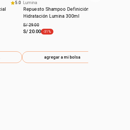
5.0
Lumina
5.0
Lumina
ial
Repuesto Shampoo Definición y
Repuesto Ac
Hidratación Lumina 300ml
Hidratación
S/ 29.00
S/ 29.00
S/ 20.00
S/ 23.00
-31%
-21
etiqueta -31%
etiq
a
agregar a mi bolsa
ag