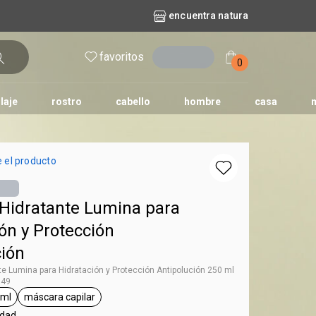
encuentra natura
favoritos
entrar
0
laje
rostro
cabello
hombre
casa
l
aguas
repuestos
nature
erva doce
faces
horus
natura solar
 el producto
o
te
Hidratante Lumina para
ón y Protección
ción
e Lumina para Hidratación y Protección Antipolución 250 ml
649
 ml
máscara capilar
umina
tiqueta 250 ml
etiqueta máscara capilar
idad