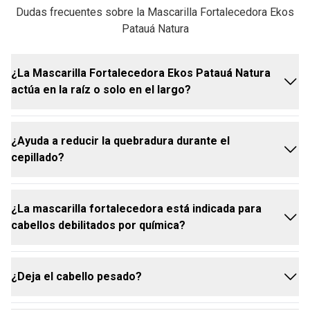
Dudas frecuentes sobre la Mascarilla Fortalecedora Ekos
Patauá Natura
¿La Mascarilla Fortalecedora Ekos Patauá Natura
actúa en la raíz o solo en el largo?
¿Ayuda a reducir la quebradura durante el
Debe aplicarse desde el largo hasta las puntas,
cepillado?
evitando la raíz. Su fórmula con aceite de patauá
ayuda a fortalecer la fibra capilar, tratando el cabello
sin pesar en el cuero cabelludo.
¿La mascarilla fortalecedora está indicada para
Sí. La mascarilla fortalecedora ayuda a reducir la
cabellos debilitados por química?
quebradura causada por el cepillado y por
agresiones mecánicas del día a día. El aceite de
patauá auxilia en el fortalecimiento del cabello,
¿Deja el cabello pesado?
dejándolo más resistente y protegido.
Sí. Está indicada para cabellos fragilizados por
procesos químicos, como coloración, decoloración y