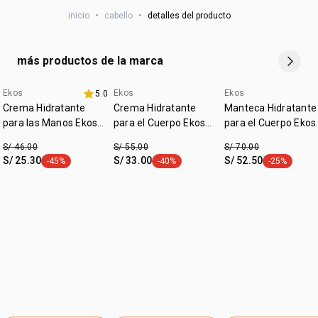
inicio
•
cabello
•
detalles del producto
*resultados comprobados de reducción de caída por
quiebre.
**resultados comprobados en pruebas instrumentales
más productos de la marca
versus shampoo base.
Ekos
Ekos
Ekos
5.0
últimas horas
últimas horas
-20% x s/139
Crema Hidratante
Crema Hidratante
Manteca Hidratante
para las Manos Ekos
para el Cuerpo Ekos
para el Cuerpo Ekos
Ucuuba
Ucuuba
Ucuuba
S/ 46.00
S/ 55.00
S/ 70.00
S/ 25.30
S/ 33.00
S/ 52.50
-45%
-40%
-25%
etiqueta -45%
etiqueta -40%
etiqueta -25