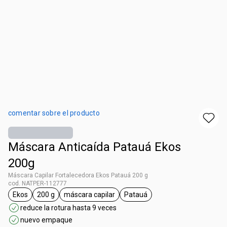
comentar sobre el producto
Máscara Anticaída Patauá Ekos
200g
Máscara Capilar Fortalecedora Ekos Patauá 200 g
cod. NATPER-112777
Ekos
200 g
máscara capilar
Patauá
etiqueta Ekos
etiqueta 200 g
etiqueta máscara capilar
etiqueta Patauá
reduce la rotura hasta 9 veces
nuevo empaque