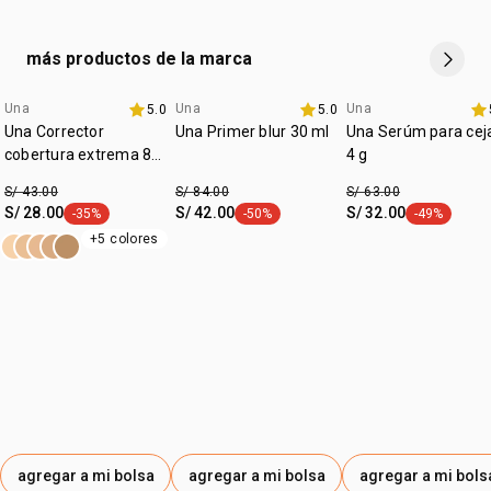
retira el
exceso de producto
del aplicador antes de usar.
en lugar de aplicar directamente en la piel, deposita un
poco en el
pincel de rubor
. aplica en las mejillas con
más productos de la marca
toquecitos suaves
hasta alcanzar la
intensidad
deseada
.
Una
Una
Una
5.0
5.0
fecha dupla
fecha dupla
si te excedes en la cantidad, usa un poco de
base
para
Una Corrector
Una Primer blur 30 ml
Una Serúm para cej
suavizar el efecto.
cobertura extrema 8
4 g
ml
S/ 43.00
S/ 84.00
S/ 63.00
S/ 28.00
S/ 42.00
S/ 32.00
-35%
-50%
-49%
etiqueta -35%
etiqueta -50%
etiqueta -49
+5 colores
agregar a mi bolsa
agregar a mi bolsa
agregar a mi bols