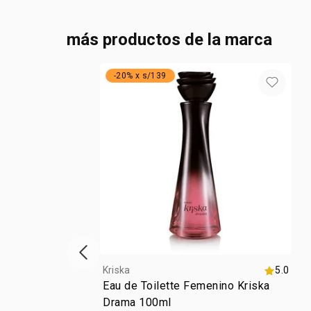
más productos de la marca
-20% x s/139
vitrina de productos anterior
Kriska
5.0
Eau de Toilette Femenino Kriska
Drama 100ml