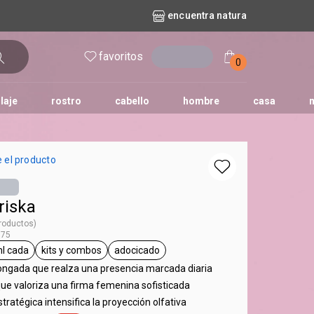
encuentra natura
favoritos
entrar
0
laje
rostro
cabello
hombre
casa
l
aguas
repuestos
nature
erva doce
faces
horus
natura solar
 el producto
o
te
riska
productos)
675
l cada
kits y combos
adocicado
iska
etiqueta 100 ml cada
etiqueta kits y combos
etiqueta adocicado
olongada que realza una presencia marcada diaria
que valoriza una firma femenina sofisticada
stratégica intensifica la proyección olfativa