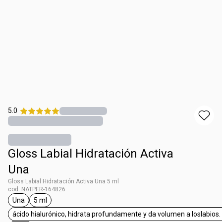
5.0
Gloss Labial Hidratación Activa
Una
Gloss Labial Hidratación Activa Una 5 ml
cod. NATPER-164826
Una
5 ml
etiqueta Una
etiqueta 5 ml
ácido hialurónico, hidrata profundamente y da volumen a loslabios. e
etiq