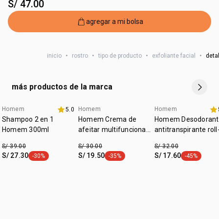
S/ 47.00
agregar a mi bolsa
inicio
•
rostro
•
tipo de producto
•
exfoliante facial
•
deta
más productos de la marca
Homem
Homem
Homem
5.0
-20% x s/139
-20% x s/139
-20% x s/139
Shampoo 2 en 1
Homem Crema de
Homem Desodorant
Homem 300ml
afeitar multifuncional
antitranspirante roll
75 ml
on 75 ml
S/ 39.00
S/ 30.00
S/ 32.00
S/ 27.30
S/ 19.50
S/ 17.60
-30%
-35%
-45%
etiqueta -30%
etiqueta -35%
etiqueta -45