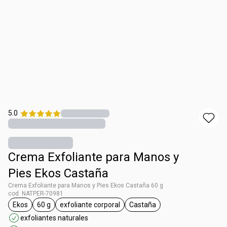
5.0
Crema Exfoliante para Manos y
Pies Ekos Castaña
Crema Exfoliante para Manos y Pies Ekos Castaña 60 g
cod. NATPER-70981
Ekos
60 g
exfoliante corporal
Castaña
etiqueta Ekos
etiqueta 60 g
etiqueta exfoliante corporal
etiqueta Castaña
exfoliantes naturales