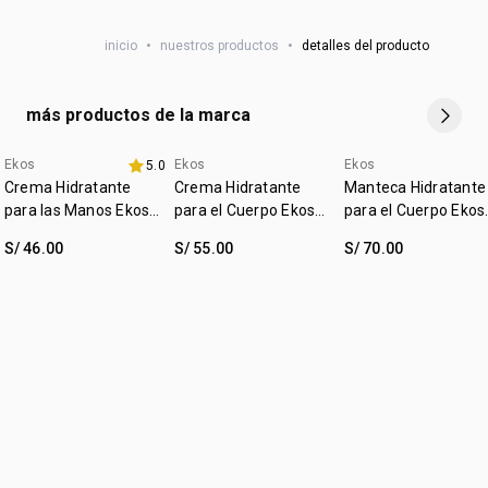
necesidad, usa una toalla seca para remover los residuos.
familias
guardianas de la selva vinculadas a la cosecha
:
tipo de tratamiento
ultra hidratante
NSOC:
NSOC42994-19PE
puede ser utilizado
una vez al día
.
sustentable
inicio
•
nuestros productos
•
detalles del producto
*Este producto está disponible en dos presentaciones. El
diseño del envase recibido puede variar respecto a la
imagen mostrada. El contenido no varía..
más productos de la marca
Ekos
Ekos
Ekos
5.0
Crema Hidratante
Crema Hidratante
Manteca Hidratante
para las Manos Ekos
para el Cuerpo Ekos
para el Cuerpo Ekos
Ucuuba
Ucuuba
Ucuuba
S/ 46.00
S/ 55.00
S/ 70.00