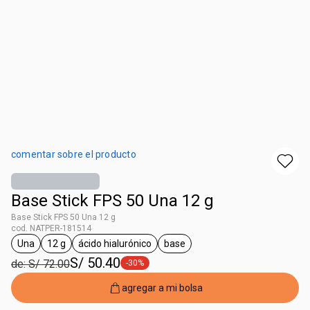
comentar sobre el producto
Base Stick FPS 50 Una 12 g
Base Stick FPS 50 Una 12 g
cod. NATPER-181514
Una
12 g
ácido hialurónico
base
etiqueta Una
etiqueta 12 g
etiqueta ácido hialurónico
etiqueta base
S/ 50.40
de: S/ 72.00
-30%
etiqueta -30%
agregar a mi bolsa