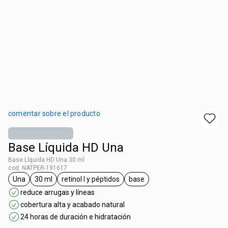
comentar sobre el producto
Base Líquida HD Una
Base Líquida HD Una 30 ml
cod. NATPER-191617
Una
30 ml
retinol l y péptidos
base
etiqueta Una
etiqueta 30 ml
etiqueta retinol l y péptidos
etiqueta base
reduce arrugas y líneas
cobertura alta y acabado natural
24 horas de duración e hidratación