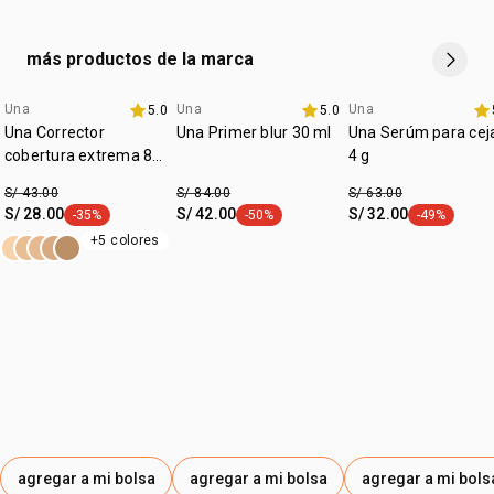
1 frasco de vidrio vacío con capacidad de 30 ml y 1
:
tipo de piel
todo tipo de piel
repuesto de 30 ml con base en el color seleccionado.
más productos de la marca
:
textura
líquida
:
tono
oscuro
Una
Una
Una
5.0
5.0
fecha dupla
fecha dupla
Una Corrector
Una Primer blur 30 ml
Una Serúm para cej
:
subtono
neutro
cobertura extrema 8
4 g
ml
S/ 43.00
S/ 84.00
S/ 63.00
S/ 28.00
S/ 42.00
S/ 32.00
-35%
-50%
-49%
etiqueta -35%
etiqueta -50%
etiqueta -49
+5 colores
agregar a mi bolsa
agregar a mi bolsa
agregar a mi bols