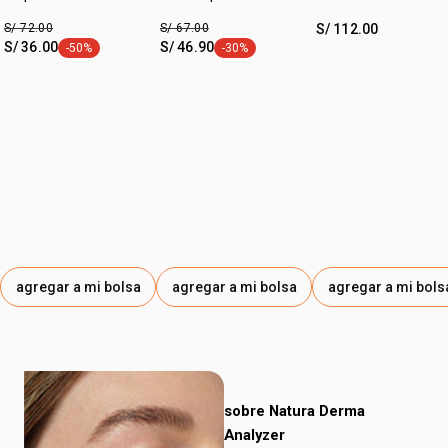
150 ml
revitalización y
S/ 72.00
S/ 67.00
S/ 112.00
luminosidad 100 ml
S/ 36.00
S/ 46.90
-50%
-30%
etiqueta -50%
etiqueta -30%
agregar a mi bolsa
agregar a mi bolsa
agregar a mi bols
sobre Natura Derma
Analyzer