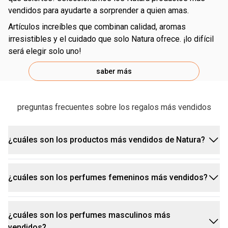
vendidos para ayudarte a sorprender a quien amas.
artículos increíbles que combinan calidad, aromas
irresistibles y el cuidado que solo Natura ofrece. ¡lo difícil
será elegir solo uno!
saber más
preguntas frecuentes sobre los regalos más vendidos
para quienes aman un ritual de autocuidado:
¿cuáles son los productos más vendidos de Natura?
para quienes no renuncian a una fragancia impactante:
¿cuáles son los perfumes femeninos más vendidos?
en general, los artículos de perfumería lideran la
lista de natura productos más vendidos. los
para quienes valoran la belleza:
perfumes de Luna, Essencial, Kaiak, Biografía,
¿cuáles son los perfumes masculinos más
las fragancias de las líneas Luna y Essencial
Humor y Kriska están entre las favoritas.
vendidos?