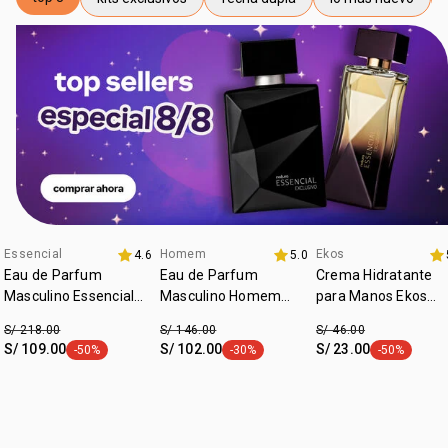
etiqueta top 8
etiqueta kits exclusivos
etiqueta fecha dupla
etiqueta lo más n
Essencial
Homem
Ekos
4.6
5.0
fecha dupla
promo imperdible
fecha dupla
Eau de Parfum
Eau de Parfum
Crema Hidratante
Masculino Essencial
Masculino Homem
para Manos Ekos
Oud 100ml
Potence 100ml
Castaña 75 g
S/ 218.00
S/ 146.00
S/ 46.00
S/ 109.00
S/ 102.00
S/ 23.00
-50%
-30%
-50%
etiqueta -50%
etiqueta -30%
etiqueta -50