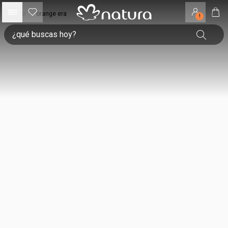
inicio
•
orange era
!