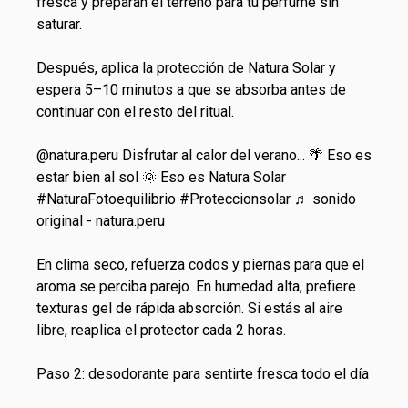
fresca y preparan el terreno para tu perfume sin
saturar.
Después, aplica la protección de
Natura Solar
y
espera 5–10 minutos a que se absorba antes de
continuar con el resto del ritual.
@natura.peru
Disfrutar al calor del verano... 🌴 Eso es
estar bien al sol 🌞 Eso es Natura Solar
#NaturaFotoequilibrio
#Proteccionsolar
♬ sonido
original - natura.peru
En clima seco, refuerza codos y piernas para que el
aroma se perciba parejo. En humedad alta, prefiere
texturas gel de rápida absorción. Si estás al aire
libre, reaplica el protector cada 2 horas.
Paso 2: desodorante para sentirte fresca todo el día