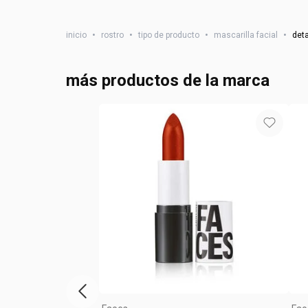
inicio
•
rostro
•
tipo de producto
•
mascarilla facial
•
deta
más productos de la marca
vitrina de productos anterior