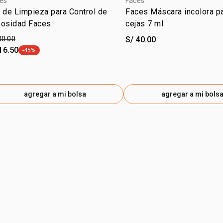
es
Faces
 de Limpieza para Control de
Faces Máscara incolora pa
eosidad Faces
cejas 7 ml
30.00
S/ 40.00
16.50
-45%
etiqueta -45%
agregar a mi bolsa
agregar a mi bols