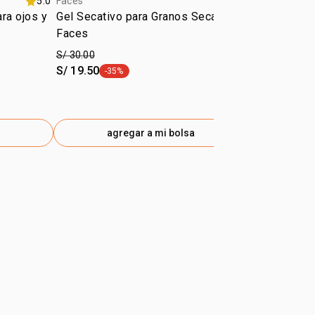
5.0
Faces
Faces
ra ojos y
Gel Secativo para Granos Seca+
Faces Labia
Faces
cobre sunse
S/ 30.00
S/ 25.00
S/ 19.50
-35%
etiqueta -35%
a
agregar a mi bolsa
ag