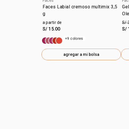
Faces
Fac
Faces Labial cremoso multimix 3,5
Gel
g
Ol
a partir de
S/ 
S/ 15.00
S/ 
+9 colores
agregar a mi bolsa