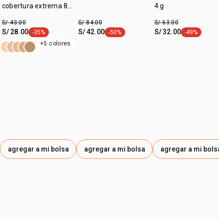
de 24 horas sin correrse;
cobertura extrema 8
4 g
• dermatológicamente y oftalmológicamente probado;
ml
S/ 43.00
S/ 84.00
S/ 63.00
• libre de fragancia.
S/ 28.00
S/ 42.00
S/ 32.00
-35%
-50%
-49%
etiqueta -35%
etiqueta -50%
etiqueta -49
+5 colores
agregar a mi bolsa
agregar a mi bolsa
agregar a mi bols