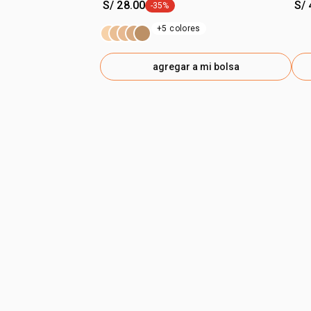
S/ 28.00
S/ 
-35%
etiqueta -35%
+5 colores
agregar a mi bolsa