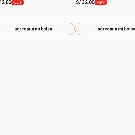
42.00
S/ 32.00
-50%
-49%
etiqueta -50%
etiqueta -49%
agregar a mi bolsa
agregar a mi bols