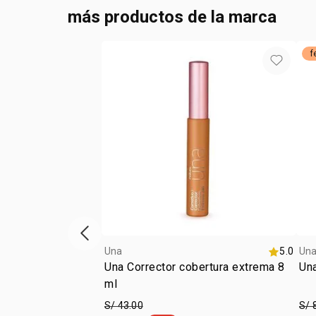
más productos de la marca
f
vitrina de productos anterior
Una
5.0
Un
Una Corrector cobertura extrema 8
Una
ml
S/ 43.00
S/ 