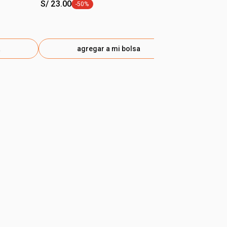
S/ 23.00
S/ 22.00
-50%
etiqueta -50%
a
agregar a mi bolsa
ag