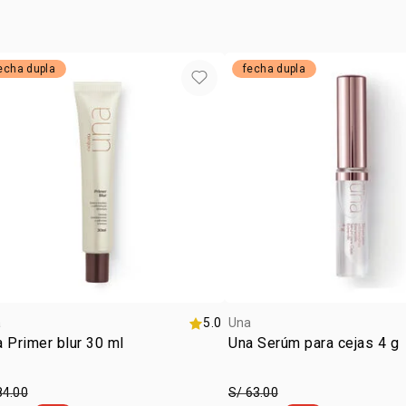
echa dupla
fecha dupla
a
5.0
Una
 Primer blur 30 ml
Una Serúm para cejas 4 g
84.00
S/ 63.00