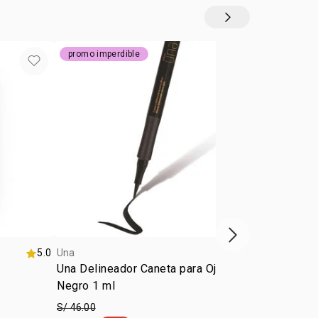
promo imperdible
siguiente vitrina
5.0
Una
4.5
Una
Una Delineador Caneta para Ojos
Una Lápiz ka
Negro 1 ml
S/ 46.00
a partir de