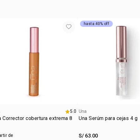
corrector h
hasta 40% off
a
5.0
Una
 Corrector cobertura extrema 8
Una Serúm para cejas 4 g
artir de
S/ 63.00