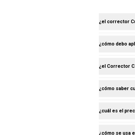
¿el corrector C
¿cómo debo apli
sí, el correc
cobertura nat
¿el Corrector C
sa el aplicad
yema de los d
¿cómo saber cu
no, su fórmula
acumularse en
¿cuál es el pre
para elegir el
línea de la ma
Una de Natura
¿cómo se usa el
y elige el tuyo