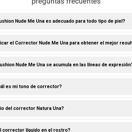
preguntas frecuentes
ushion Nude Me Una es adecuado para todo tipo de piel?
car el Corrector Nude Me Una para obtener el mejor resul
tor fue formulado para adaptarse a todo tipo de piel, proporcionan
ural y cómoda.
ushion Nude Me Una se acumula en las líneas de expresión
or cushion para depositar el producto en las zonas deseadas y d
edos, una esponja o una brocha, para un acabado suave y unifor
ál es mi tono de corrector?
 ligera y fluida fue desarrollada para ofrecer un acabado natural 
 las líneas finas.
cio del corrector Natura Una?
 tono ideal, considera tanto el tono como el subtono de tu piel. p
ndíbula para encontrar el más cercano a tu tono natural. la línea 
 ofrece varias opciones, lo que facilita encontrar tu match perfec
 corrector líquido en el rostro?
!.