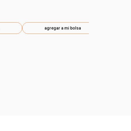
a
agregar a mi bolsa
ag