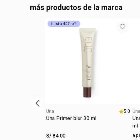
más productos de la marca
hasta 40% off
vitrina de productos anterior
Una
5.0
Un
Una Primer blur 30 ml
Una
ml
S/ 84.00
a p