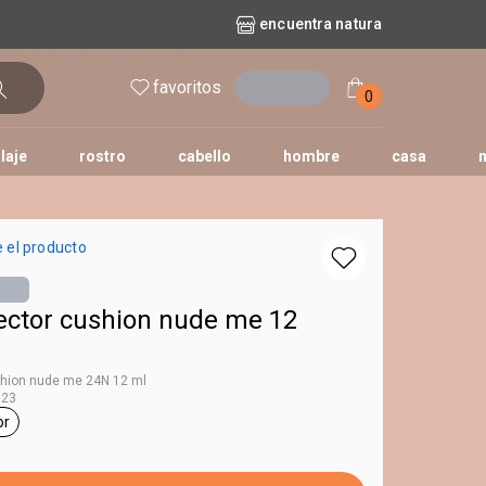
encuentra natura
favoritos
entrar
0
laje
rostro
cabello
hombre
casa
l
aguas
repuestos
nature
erva doce
faces
horus
natura solar
 el producto
o
te
ector cushion nude me 12
shion nude me 24N 12 ml
123
or
queta corrector