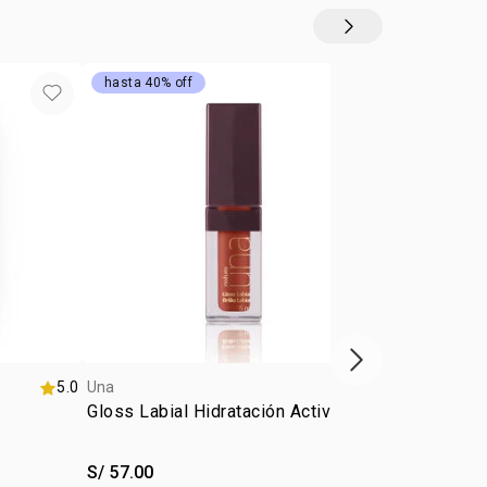
asta obtener la cobertura deseada.
hasta 40% off
promo imperd
siguiente vitrina
5.0
Una
5.0
Una
Gloss Labial Hidratación Activa Una
Una Delinea
Negro 1 ml
S/ 57.00
S/ 46.00