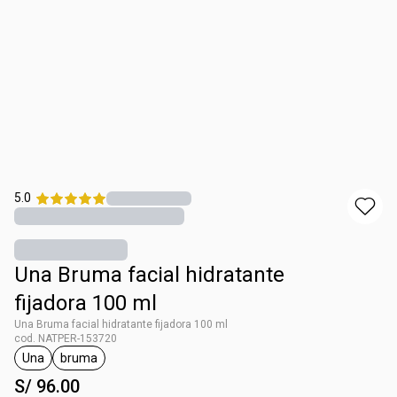
5.0
Una Bruma facial hidratante
fijadora 100 ml
Una Bruma facial hidratante fijadora 100 ml
cod. NATPER-153720
Una
bruma
etiqueta Una
etiqueta bruma
S/ 96.00