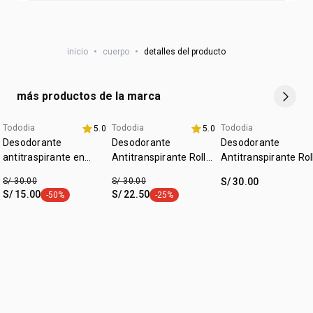
espuma, excepto en el rostro. enjuaga enseguida.
NSOC:
NSOC57772-23PE
inicio
•
cuerpo
•
detalles del producto
más productos de la marca
Tododia
Tododia
Tododia
5.0
5.0
fecha dupla
+20% off
+20% off
Desodorante
Desodorante
Desodorante
antitraspirante en
Antitranspirante Roll-
Antitranspirante Rol
crema invisible sin
on Tododia Hierba
on Tododia Hojas de
S/ 30.00
S/ 30.00
S/ 30.00
perfume
Limón y Menta
Limón y Guanábana
S/ 15.00
S/ 22.50
-50%
-25%
etiqueta -50%
etiqueta -25%