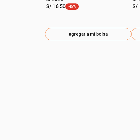
S/ 16.50
S/ 
-45%
etiqueta -45%
agregar a mi bolsa