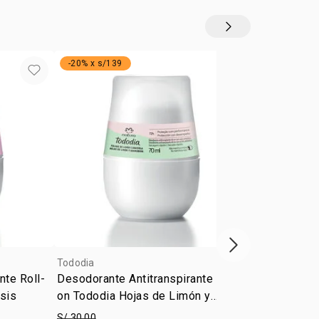
-20% x s/139
exclusivo gra
siguiente vitrina
Tododia
Tododia
nte Roll-
Desodorante Antitranspirante Roll-
Body Splash 
sis
on Tododia Hojas de Limón y
de Vainilla 
Guanábana
S/ 30.00
S/ 62.00