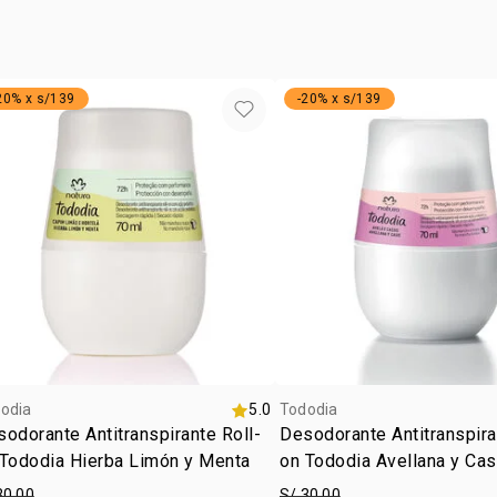
20% x s/139
-20% x s/139
odia
5.0
Tododia
odorante Antitranspirante Roll-
Desodorante Antitranspira
 Tododia Hierba Limón y Menta
on Tododia Avellana y Cas
30.00
S/ 30.00