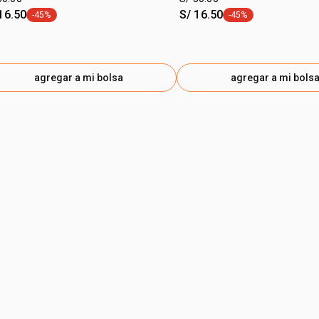
16.50
S/ 16.50
-45%
-45%
etiqueta -45%
etiqueta -45%
agregar a mi bolsa
agregar a mi bols