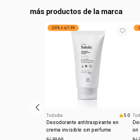
más productos de la marca
-20% x s/139
-
vitrina de productos anterior
Tododia
5.0
Tod
Desodorante antitraspirante en
Des
crema invisible sin perfume
on
S/ 30.00
S/ 