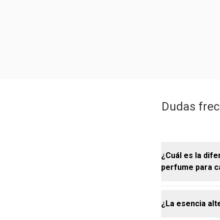
Dudas frec
¿Cuál es la dife
perfume para c
¿La esencia alt
En la práctic
desarrollada 