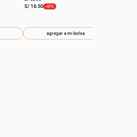
S/ 16.50
S/ 31.00
-45%
-50
etiqueta -45%
etiq
a
agregar a mi bolsa
ag