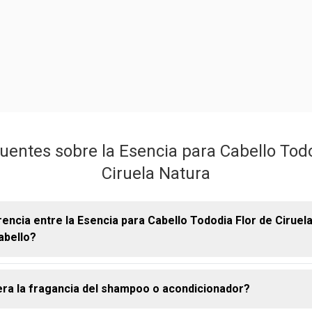
uentes sobre la Esencia para Cabello Todo
Ciruela Natura
rencia entre la Esencia para Cabello Tododia Flor de Ciruel
abello?
era la fragancia del shampoo o acondicionador?
a, ambos cumplen la misma función, con el diferencial de tener un
especialmente para el cabello.