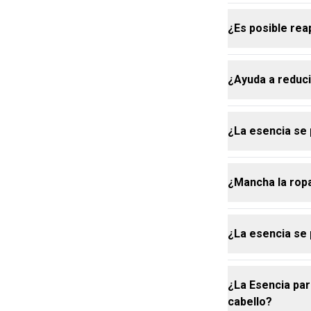
¿Es posible reap
No. Actúa com
propiedades. 
largo del día.
¿Ayuda a reduc
Sí. Por ser u
renovar el pe
¿La esencia se
Sí. La Esenci
contaminación,
instante.
¿Mancha la rop
Sí. Puede apl
el sueño.
¿La esencia se
No. La fórmula
¿La Esencia par
Sí. Lo ideal e
cabello?
final.