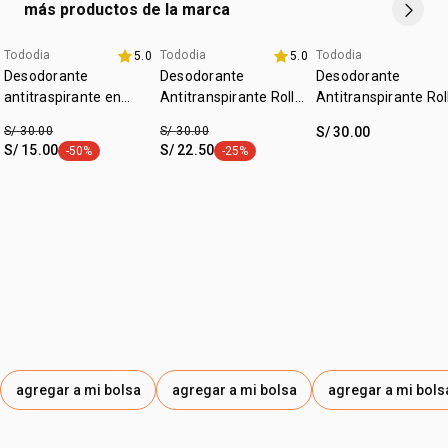
más productos de la marca
Tododia
Tododia
Tododia
5.0
5.0
fecha dupla
+20% off
+20% off
Desodorante
Desodorante
Desodorante
antitraspirante en
Antitranspirante Roll-
Antitranspirante Rol
crema invisible sin
on Tododia Hierba
on Tododia Hojas de
S/ 30.00
S/ 30.00
S/ 30.00
perfume
Limón y Menta
Limón y Guanábana
S/ 15.00
S/ 22.50
-50%
-25%
etiqueta -50%
etiqueta -25%
agregar a mi bolsa
agregar a mi bolsa
agregar a mi bols