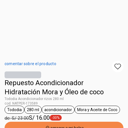
comentar sobre el producto
Repuesto Acondicionador
Hidratación Mora y Óleo de coco
Tododia Acondicionador rizos 280 ml
cod. NATPER-173589
Tododia
280 ml
acondicionador
Mora y Aceite de Coco
etiqueta Tododia
etiqueta 280 ml
etiqueta acondicionador
etiqueta Mora y 
S/ 16.00
de: S/ 23.00
-30%
etiqueta -30%