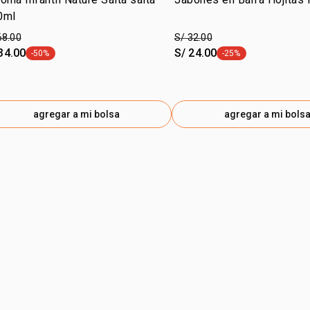
0ml
68.00
S/ 32.00
34.00
S/ 24.00
-50%
-25%
etiqueta -50%
etiqueta -25%
agregar a mi bolsa
agregar a mi bols