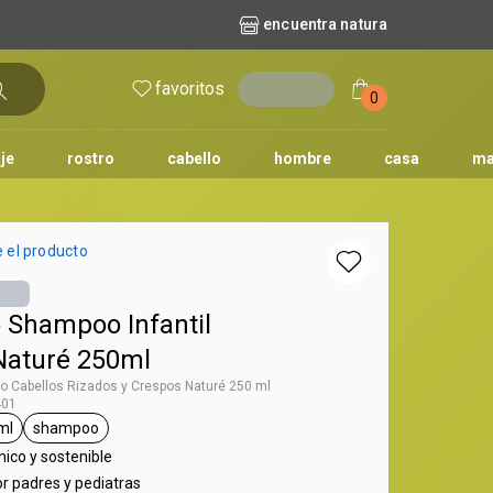
encuentra natura
favoritos
entrar
0
je
rostro
cabello
hombre
casa
ma
l
aguas
repuestos
nature
erva doce
faces
horus
natura solar
 el producto
o
te
 Shampoo Infantil
Naturé 250ml
 Cabellos Rizados y Crespos Naturé 250 ml
401
ml
shampoo
aturé
tiqueta 250 ml
etiqueta shampoo
co y sostenible
r padres y pediatras