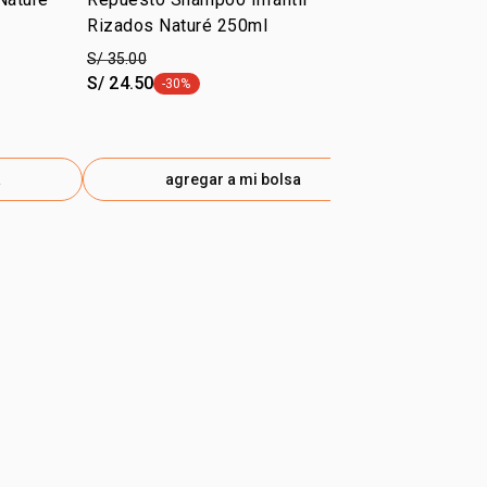
Rizados Naturé 250ml
100ml
S/ 35.00
S/ 68.00
S/ 24.50
S/ 40.80
-30%
-40
etiqueta -30%
etiq
a
agregar a mi bolsa
ag