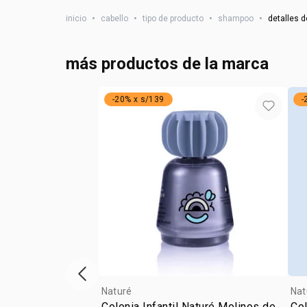
inicio
•
cabello
•
tipo de producto
•
shampoo
•
detalles d
más productos de la marca
-20% x s/139
-
vitrina de productos anterior
Naturé
Nat
Colonia Infantil Naturé Molinos de
Col