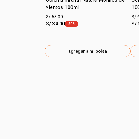
vientos 100ml
10
S/ 68.00
S/ 
S/ 34.00
S/ 
-50%
etiqueta -50%
agregar a mi bolsa