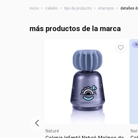
inicio
•
cabello
•
tipo de producto
•
shampoo
•
detalles d
más productos de la marca
h
vitrina de productos anterior
Naturé
Nat
Colonia Infantil Naturé Molinos de
Col