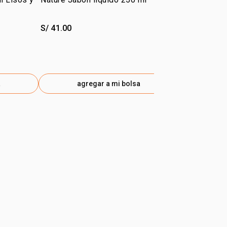
Lisos y Ond
S/ 41.00
S/ 35.00
S/ 25.00
-29
etiq
a
agregar a mi bolsa
ag