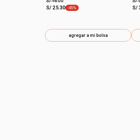
S/ 46.00
S/ 
S/ 25.30
S/ 
-45%
etiqueta -45%
agregar a mi bolsa