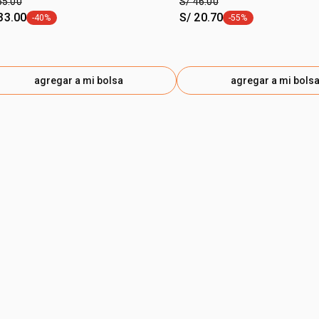
55.00
S/ 46.00
33.00
S/ 20.70
-40%
-55%
etiqueta -40%
etiqueta -55%
agregar a mi bolsa
agregar a mi bols