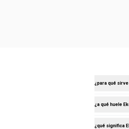
¿para qué sirve
¿a qué huele E
los repuestos
rellenar los 
La fórmula y
¿qué significa 
Natura Ekos Ma