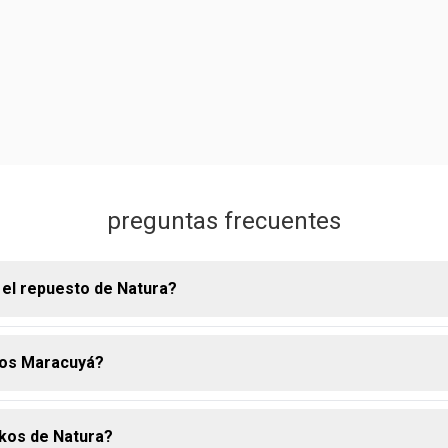
preguntas frecuentes
 el repuesto de Natura?
kos Maracuyá?
 de Natura son una opción más económica y sostenible, ya que 
productos en su envase original, evitando el descarte innecesario 
 los beneficios son los mismos en ambas presentaciones.
Ekos de Natura?
racuyá tiene una fragancia frutal y ligera. la salida olfativa rev