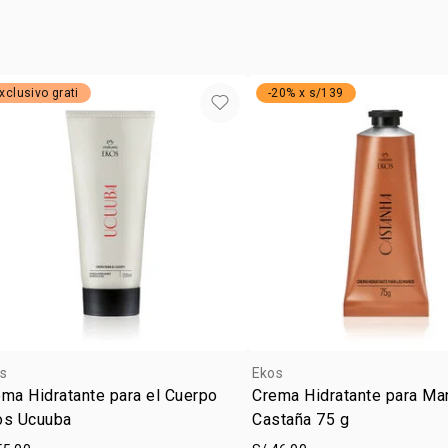
zonas como l
xclusivo grati
-20% x s/139
s
Ekos
ma Hidratante para el Cuerpo
Crema Hidratante para M
os Ucuuba
Castaña 75 g