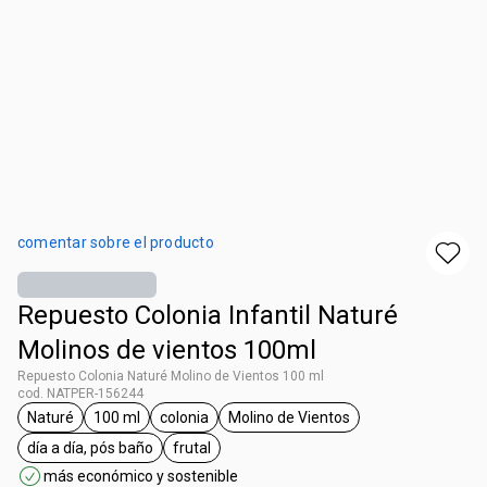
comentar sobre el producto
Repuesto Colonia Infantil Naturé
Molinos de vientos 100ml
Repuesto Colonia Naturé Molino de Vientos 100 ml
cod. NATPER-156244
Naturé
100 ml
colonia
Molino de Vientos
etiqueta Naturé
etiqueta 100 ml
etiqueta colonia
etiqueta Molino de Vientos
día a día, pós baño
frutal
etiqueta día a día, pós baño
etiqueta frutal
más económico y sostenible