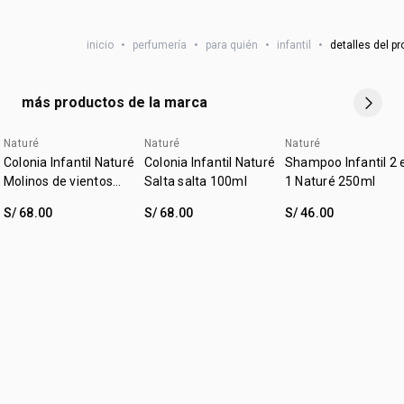
• concentración: eau de cologne
:
ocasión
día a día, pós baño
• familia olfativa: frutal
NSOC:
NSOC64497-24PE
• subfamilia: floral
inicio
•
perfumería
•
para quién
•
infantil
•
detalles del p
:
subfamilia
floral
• edad sugerida: 4 a 8 años
• cruelty free
• vegano
más productos de la marca
• ocasión: uso diario, después del baño
Naturé
Naturé
Naturé
hasta 40% off
hasta 40% off
Colonia Infantil Naturé
Colonia Infantil Naturé
Shampoo Infantil 2 
Molinos de vientos
Salta salta 100ml
1 Naturé 250ml
100ml
S/ 68.00
S/ 68.00
S/ 46.00