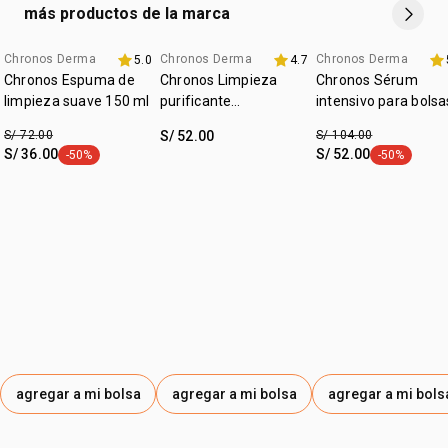
• edad sugerida: 18+
más productos de la marca
• cruelty free
• vegano
Chronos Derma
Chronos Derma
Chronos Derma
5.0
4.7
promo imperdible
hasta 40% off
fecha dupla
• tratamiento intensivo
Chronos Espuma de
Chronos Limpieza
Chronos Sérum
• para todo tipo de piel
limpieza suave 150 ml
purificante
intensivo para bolsa
• zona de aplicación: rostro y cuello
antioleosidad 130 g
y ojeras
• textura: sérum
S/ 72.00
S/ 52.00
S/ 104.00
1porcentaje de reducción de arrugas según prueba clínica
S/ 36.00
S/ 52.00
-50%
-50%
etiqueta -50%
etiqueta -50
e instrumental.
2resultados de estimulación en la piel.
3resultado obtenido gracias a la tecnología exclusiva
Biociencia Chronos.
agregar a mi bolsa
agregar a mi bolsa
agregar a mi bols