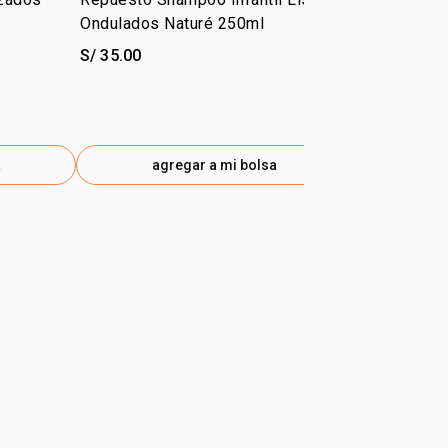
Ondulados Naturé 250ml
S/ 35.00
S/ 41.00
a
agregar a mi bolsa
ag