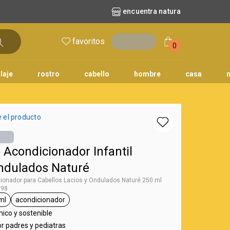
encuentra natura
favoritos
entrar
0
laje
rostro
cabello
hombre
casa
l
aguas
repuestos
nature
erva doce
faces
horus
natura solar
 el producto
o
te
Acondicionador Infantil
Ondulados Naturé
ionador para Cabellos Lacios y Ondulados Naturé 250 ml
398
ml
acondicionador
aturé
tiqueta 250 ml
etiqueta acondicionador
co y sostenible
r padres y pediatras