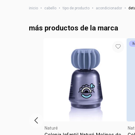
inicio
•
cabello
•
tipo de producto
•
acondicionador
•
det
más productos de la marca
h
vitrina de productos anterior
Naturé
Nat
Colonia Infantil Naturé Molinos de
Col