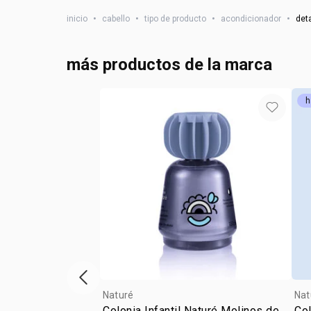
inicio
•
cabello
•
tipo de producto
•
acondicionador
•
det
más productos de la marca
h
vitrina de productos anterior
Naturé
Nat
Colonia Infantil Naturé Molinos de
Col