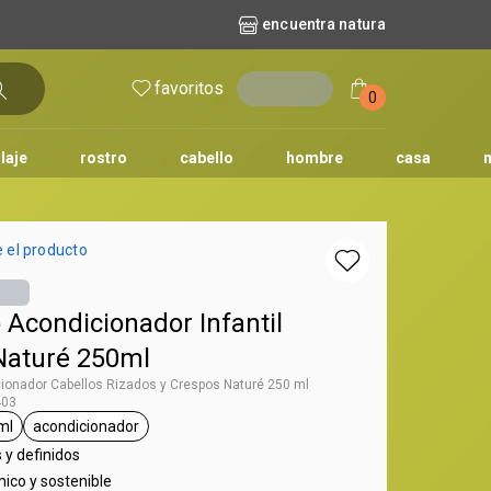
encuentra natura
favoritos
entrar
0
laje
rostro
cabello
hombre
casa
l
aguas
repuestos
nature
erva doce
faces
horus
natura solar
 el producto
o
te
Acondicionador Infantil
Naturé 250ml
ionador Cabellos Rizados y Crespos Naturé 250 ml
403
ml
acondicionador
aturé
tiqueta 250 ml
etiqueta acondicionador
 y definidos
co y sostenible