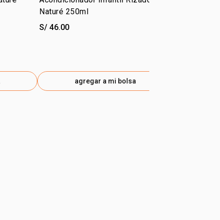
Naturé 250ml
rizado y cr
S/ 46.00
S/ 51.00
a
agregar a mi bolsa
ag