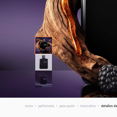
inicio
•
perfumería
•
para quién
•
masculina
•
detalles d