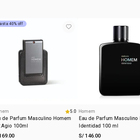
pachulí
edad s
no cont
asta 40% off
cruelty
ocasió
tipo de
subfam
textur
zona d
mem
5.0
Homem
u de Parfum Masculino Homem
Eau de Parfum Masculin
r.Agio 100ml
Identidad 100 ml
169.00
S/ 146.00