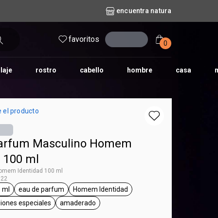
encuentra natura
favoritos
entrar
0
laje
rostro
cabello
hombre
casa
l
aguas
repuestos
nature
erva doce
faces
horus
natura solar
 el producto
o
te
Parfum Masculino Homem
d 100 ml
omem Identidad 100 ml
122
 ml
eau de parfum
Homem Identidad
 Homem
etiqueta 100 ml
etiqueta eau de parfum
etiqueta Homem Identidad
asiones especiales
amaderado
etiqueta para salir, ocasiones especiales
etiqueta amaderado