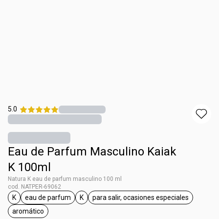
5.0
Eau de Parfum Masculino Kaiak
K 100ml
Natura K eau de parfum masculino 100 ml
cod. NATPER-69062
K
eau de parfum
K
para salir, ocasiones especiales
etiqueta K
etiqueta eau de parfum
etiqueta K
etiqueta para salir, ocasi
aromático
etiqueta aromático