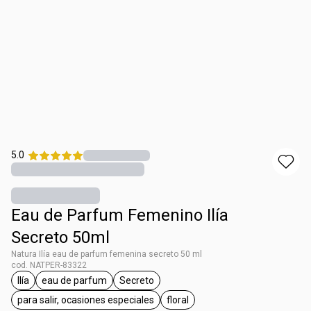
5.0
Eau de Parfum Femenino Ilía
Secreto 50ml
Natura Ilía eau de parfum femenina secreto 50 ml
cod. NATPER-83322
Ilía
eau de parfum
Secreto
etiqueta Ilía
etiqueta eau de parfum
etiqueta Secreto
para salir, ocasiones especiales
floral
etiqueta para salir, ocasiones especiales
etiqueta floral