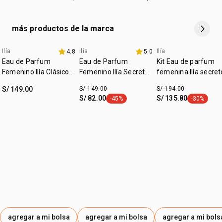
más productos de la marca
Ilía
Ilía
Ilía
4.8
5.0
hasta 40% off
promo imperdible
set exclusivo
Eau de Parfum
Eau de Parfum
Kit Eau de parfum
Femenino Ilía Clásico
Femenino Ilía Secreto
femenina Ilía secret
50ml
50ml
50 ml + Cartera
S/ 149.00
S/ 149.00
S/ 194.00
S/ 82.00
S/ 135.80
-45%
-30%
etiqueta -45%
etiqueta -
agregar a mi bolsa
agregar a mi bolsa
agregar a mi bols