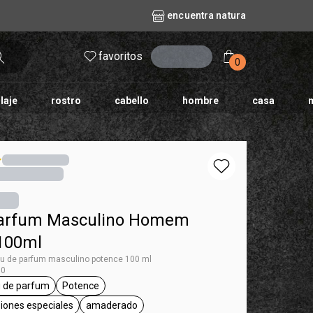
encuentra natura
favoritos
entrar
0
laje
rostro
cabello
hombre
casa
l
aguas
repuestos
nature
erva doce
faces
horus
natura solar
o
te
Parfum Masculino Homem
100ml
 de parfum masculino potence 100 ml
50
 de parfum
Potence
 Homem
etiqueta eau de parfum
etiqueta Potence
asiones especiales
amaderado
etiqueta para salir, ocasiones especiales
etiqueta amaderado