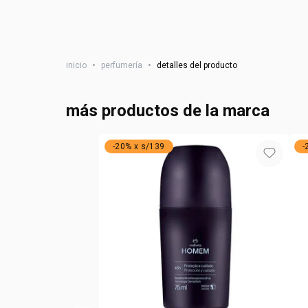
inicio
•
perfumería
•
detalles del producto
más productos de la marca
-20% x s/139
-