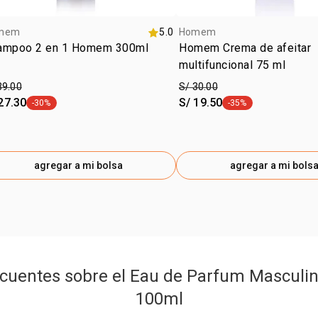
mem
5.0
Homem
ampoo 2 en 1 Homem 300ml
Homem Crema de afeitar
multifuncional 75 ml
39.00
S/ 30.00
27.30
S/ 19.50
-30%
-35%
etiqueta -30%
etiqueta -35%
agregar a mi bolsa
agregar a mi bols
cuentes sobre el Eau de Parfum Masculi
100ml