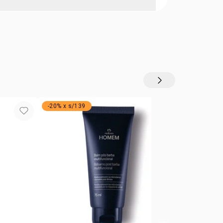
echar todo el potencial de esta fragancia,
zonas como las muñecas, el cuello y detrás de las
C81023-17CO
-20% x s/139
promo flash