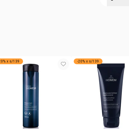
deseas aprov
aplícala en 
orejas.
NSOC:
NSO
20% x s/139
-20% x s/139