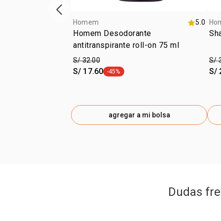
vitrina de productos anterior
Homem
5.0
Ho
Homem Desodorante
Sh
antitranspirante roll-on 75 ml
S/ 32.00
S/ 
S/ 17.60
S/ 
-45%
etiqueta -45%
agregar a mi bolsa
Dudas fre