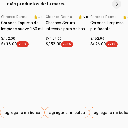
más productos de la marca
Chronos Derma
Chronos Derma
Chronos Derma
5.0
5.0
-20% x s/139
exclusivo grati
exclusivo grati
Chronos Espuma de
Chronos Sérum
Chronos Limpieza
limpieza suave 150 ml
intensivo para bolsas
purificante
y ojeras
antioleosidad 130 g
S/ 72.00
S/ 104.00
S/ 52.00
S/ 36.00
S/ 52.00
S/ 26.00
-50%
-50%
-50%
etiqueta -50%
etiqueta -50%
etiqueta -50
agregar a mi bolsa
agregar a mi bolsa
agregar a mi bols