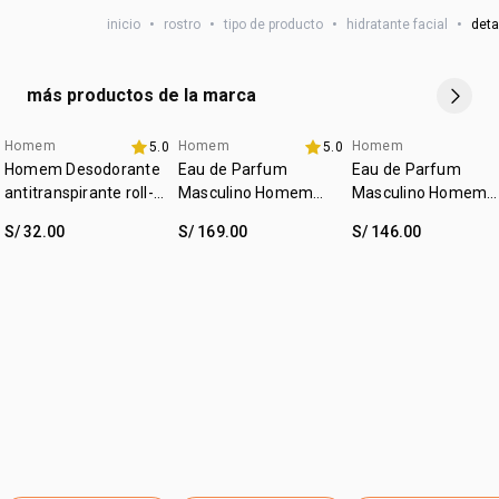
•
hasta 100% de los hombres dicen presentar reducción de
inicio
•
rostro
•
tipo de producto
•
hidratante facial
•
deta
la intensidad* de las arrugas y líneas de expresión
:
zona de aplicación
rostro y cuello
•
fragancia que combina con todas las perfumerías de
Natura Homem.
más productos de la marca
*porcentaje de hombres con respuesta satisfactoria en
estudio clínico instrumental.
Homem
Homem
Homem
5.0
5.0
+20% off
hasta 40% off
Homem Desodorante
Eau de Parfum
Eau de Parfum
antitranspirante roll-
Masculino Homem
Masculino Homem
on 75 ml
Cor.Agio 100ml
Identidad 100 ml
S/ 32.00
S/ 169.00
S/ 146.00