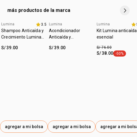
más productos de la marca
Lumina
Lumina
Lumina
3.5
+20% off
set online
Shampoo Anticaída y
Acondicionador
Kit Lumina anticaída
Crecimiento Lumina
Anticaída y
esencial
300ml
Crecimiento Lumina
S/ 39.00
S/ 39.00
S/ 76.00
300ml
S/ 38.00
-50%
etiqueta -50
agregar a mi bolsa
agregar a mi bolsa
agregar a mi bols