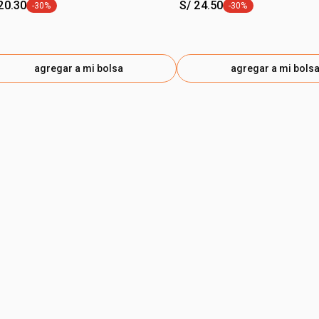
20.30
S/ 24.50
-30%
-30%
etiqueta -30%
etiqueta -30%
agregar a mi bolsa
agregar a mi bols