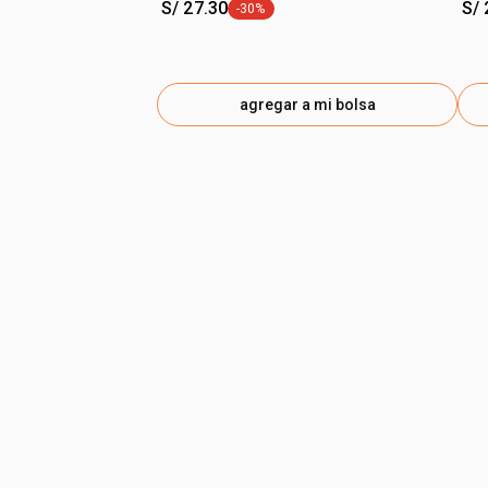
S/ 27.30
S/ 
-30%
etiqueta -30%
agregar a mi bolsa