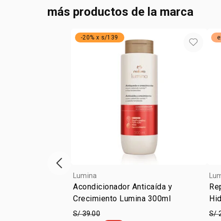
más productos de la marca
-20% x s/139
e
vitrina de productos anterior
Lumina
Lu
Acondicionador Anticaída y
Re
Crecimiento Lumina 300ml
Hi
S/ 39.00
S/ 