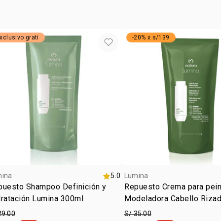
• producto 
*resultados 
xclusivo grati
-20% x s/139
mina
5.0
Lumina
puesto Shampoo Definición y
Repuesto Crema para pein
dratación Lumina 300ml
Modeladora Cabello Riza
29.00
S/ 35.00