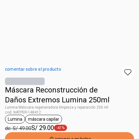
comentar sobre el producto
Máscara Reconstrucción de
Daños Extremos Lumina 250ml
Lumina Máscara regeneradora limpieza y reparación 250 ml
cod. NATPER-148412
Lumina
máscara capilar
etiqueta Lumina
etiqueta máscara capilar
S/ 29.00
de: S/ 49.00
-41%
etiqueta -41%