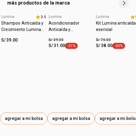
más productos de la marca
luego, aplica la Máscara Reconstrucción, que potencia el
tratamiento dejando los cabellos más resistentes a la
Lumina
Lumina
Lumina
3.5
promo imperdible
set online
ruptura paso 3: aplica el Sérum Regenerador Progresivo
Shampoo Anticaída y
Acondicionador
Kit Lumina anticaída
para lograr 3 veces más regeneración de la capa interna
Crecimiento Lumina
Anticaída y
esencial
del cabello
300ml
Crecimiento Lumina
S/ 39.00
S/ 39.00
S/ 76.00
300ml
S/ 31.00
S/ 38.00
-21%
-50%
etiqueta -21%
etiqueta -50
agregar a mi bolsa
agregar a mi bolsa
agregar a mi bols