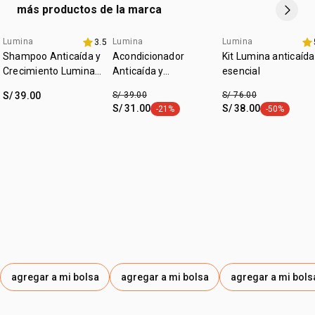
• tipo de tratamiento: definición e hidratación
más productos de la marca
Lumina
Lumina
Lumina
3.5
promo imperdible
set online
Shampoo Anticaída y
Acondicionador
Kit Lumina anticaída
Crecimiento Lumina
Anticaída y
esencial
300ml
Crecimiento Lumina
S/ 39.00
S/ 39.00
S/ 76.00
300ml
S/ 31.00
S/ 38.00
-21%
-50%
etiqueta -21%
etiqueta -50
agregar a mi bolsa
agregar a mi bolsa
agregar a mi bols