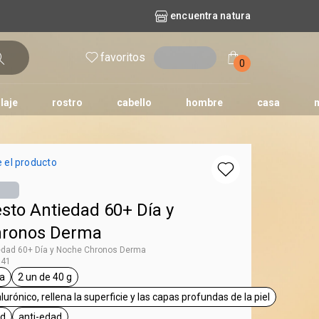
encuentra natura
favoritos
entrar
0
laje
rostro
cabello
hombre
casa
l
aguas
repuestos
nature
erva doce
faces
horus
natura solar
 el producto
o
te
sto Antiedad 60+ Día y
hronos Derma
iedad 60+ Día y Noche Chronos Derma
841
a
2 un de 40 g
ta Chronos Derma
etiqueta 2 un de 40 g
lurónico, rellena la superficie y las capas profundas de la piel
etiqueta doble ácido hialurónico, rellena la superf
ad
anti-edad