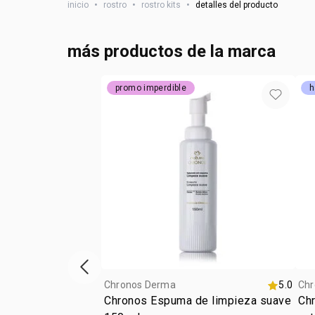
inicio
•
rostro
•
rostro kits
•
detalles del producto
más productos de la marca
promo imperdible
h
vitrina de productos anterior
Chronos Derma
5.0
Chr
Chronos Espuma de limpieza suave
Chr