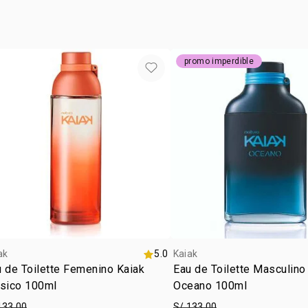
promo imperdible
ak
5.0
Kaiak
 de Toilette Femenino Kaiak
Eau de Toilette Masculino
ásico 100ml
Oceano 100ml
133.00
S/ 133.00