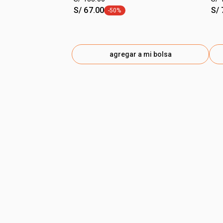
S/ 67.00
S/ 
-50%
etiqueta -50%
agregar a mi bolsa