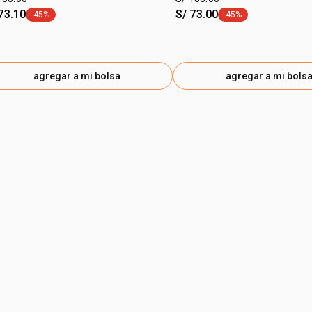
73.10
S/ 73.00
-45%
-45%
etiqueta -45%
etiqueta -45%
agregar a mi bolsa
agregar a mi bols