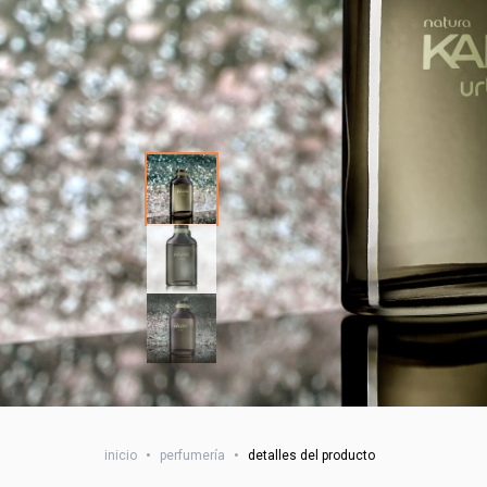
inicio
•
perfumería
•
detalles del producto