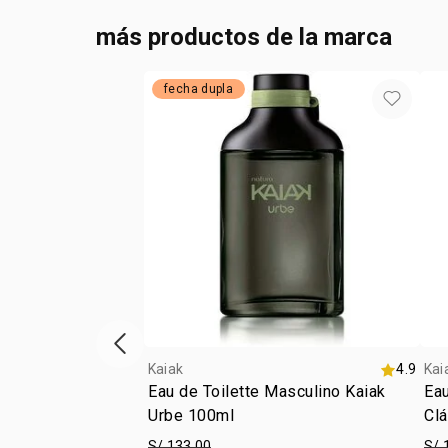
más productos de la marca
fecha dupla
vitrina de productos anterior
Kaiak
4.9
Kai
Eau de Toilette Masculino Kaiak
Eau
Urbe 100ml
Cl
S/ 133.00
S/ 