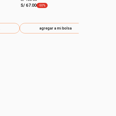
S/ 67.00
S/ 30.70
-50%
-25
etiqueta -50%
etiq
a
agregar a mi bolsa
ag